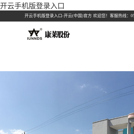
开云手机版登录入口
开云手机版登录入口-开云(中国)官方 欢迎您！客服热线：0576-8